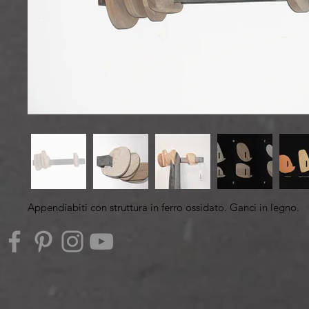
Appendiabiti con struttura
in ferro ossidato. Ganci in legno.