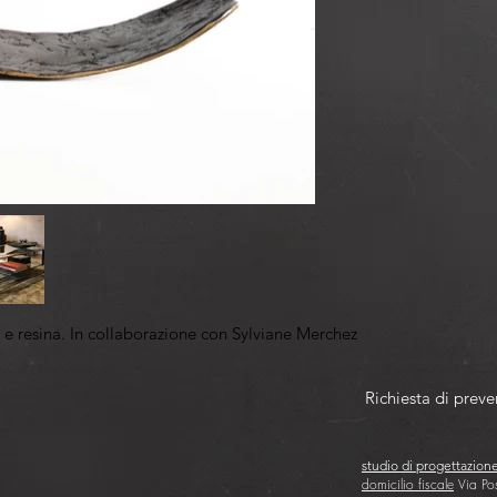
 e resina. In collaborazione con Sylviane Merchez
Richiesta di preve
studio di progettazion
domicilio fiscale
Via Pos