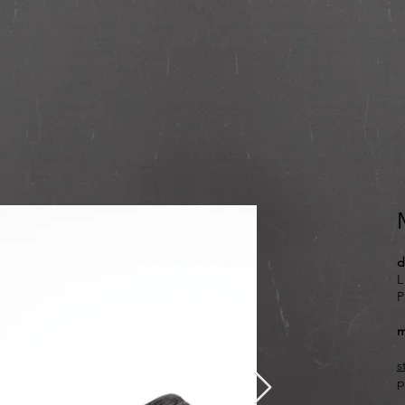
d
L
P
m
s
p