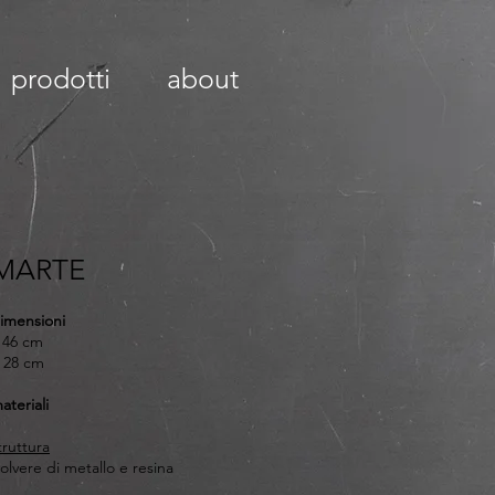
prodotti
about
MARTE
imensioni
 46 cm
 28 cm
ateriali
truttura
olvere di metallo e resina